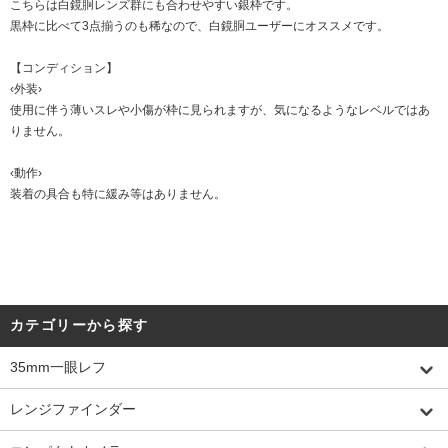
こちらは白鏡胴レンズ群にも合わせやすい銀枠です。
黒枠に比べて3点揃うのも稀なので、白鏡胴ユーザーにオススメです。
【コンディション】
‹外装›
使用に伴う薄いスレや小傷が枠に見られますが、気になるようなレベルではあ
りません。
‹動作›
装着の具合も特に緩み等はありません。
カテゴリーから探す
35mm一眼レフ
レンジファインダー