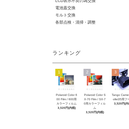
LCD表示不良の為交換
電池蓋交換
モルト交換
各部点検・清掃・調整
ランキング
1
2
3
Polaroid Color 6
Polaroid Color S
Tango Came
00 Film / 600用
X-70 Film / SX-7
ollei35用
カラーフィルム
0用カラーフィル
3,520円(内
3,520円(内税)
ム
3,520円(内税)