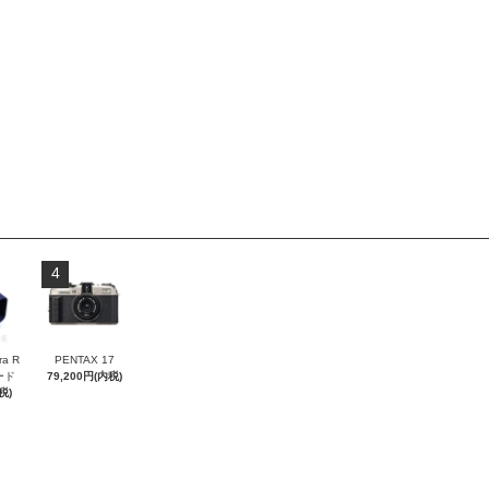
4
ra R
PENTAX 17
フード
79,200円(内税)
税)