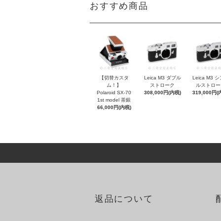
おすすめ商品
【切替カスタ
Leica M3 ダブル
Leica M3 
ム！】
ストローク
ルストロー
Polaroid SX-70
308,000円(内税)
319,000円(
1st model 茶銀
66,000円(内税)
返品について