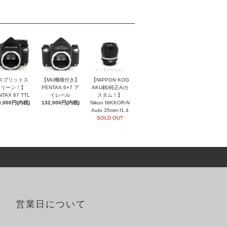
スプリットス
【MU機構付き】
【NIPPON KOG
クリーン！】
PENTAX 6×7 ア
AKU銘/純正Aiカ
NTAX 67 TTL
イレベル
スタム！】
0,000円(内税)
132,000円(内税)
Nikon NIKKOR-N
Auto 35mm f1.4
SOLD OUT
営業日について