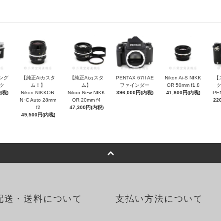
シング
【純正Aiカスタ
【純正Aiカスタ
PENTAX 67II AE
Nikon Ai-S NIKK
【
ク
ム！】
ム】
ファインダー
OR 50mm f1.8
内税)
Nikon NIKKOR-
Nikon New NIKK
396,000円(内税)
41,800円(内税)
PE
N･C Auto 28mm
OR 20mm f4
22
f2
47,300円(内税)
49,500円(内税)
配送・送料について
支払い方法について