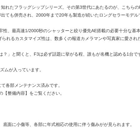
わずと知れたフラッグシップシリーズ。その第3世代にあたるのが、こちらの
4が出ても併売され、2000年まで20年も製造が続いたロングセラーモデ
性、最高速1/2000秒のシャッターと絞り優先AE搭載の必要十分な基
上げられるカスタマイズ性は、数多くの報道カメラマンや写真家に愛され
は？」と聞くと、F3は必ず話題に挙がる程、誰もが名機と認める1台で
リズムが入っています。
様にて各部メンテナンス済みです。
の【整備内容】をご覧ください。
、底面に小傷等、各部に年式相応の使用に伴う傷みがが見られます。