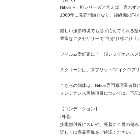
Nikon F一桁シリーズと言えば、言
1980年に発売開始となり、後継機のF
厳しい撮影環境でも必ず応えてくれる堅牢
豊富なアクセサリーで“自分”仕様に仕
フィルム愛好家に「一眼レフでオススメ
スクリーンは、スプリット/マイクロプ
こちらの個体は、Nikon専門修理業者
メンテナンス実施項目については、下記
【コンディション】
‹外装›
接眼部付近にスレや、裏蓋に金属の傷み
詳しくは商品画像をご確認ください。