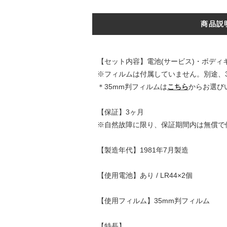
商品説
【セット内容】電池(サービス)・ボディ
※フィルムは付属していません。別途、
＊35mm判フィルムは
こちら
からお選び
【保証】3ヶ月
※自然故障に限り、保証期間内は無償で
【製造年代】1981年7月製造
【使用電池】あり / LR44×2個
【使用フィルム】35mm判フィルム
【特長】