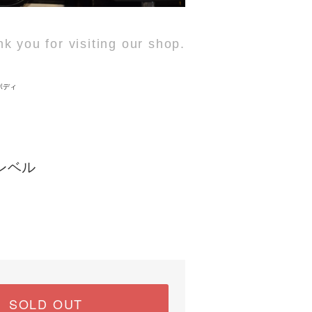
k you for visiting our shop.
ボディ
イレベル
SOLD OUT