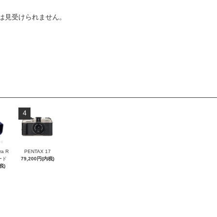
は見受けられません。
4
ra R
PENTAX 17
フード
79,200円(内税)
税)