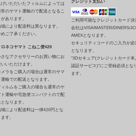
クレジット支払い
上げいただいたフィルムによっては
通常のヤマト運輸ので配送となるこ
とがあります。
ご利用可能なクレジットカード決
地域により配送料は異なります。
会社はVISA/MASTER/DINERS/JC
予めご了承ください。
AMEXとなります。
セキュリティコードのご入力が必
クロネコヤマト こねこ便420
となります。
小さなアクセサリーのお買い物にお
"3Dセキュア(クレジットカード本
使いいただけます。
認証サービス)"にご登録必須とな
カメラをご購入の場合は通常のヤマ
ます。
ト運輸での配送となります。
フィルムをご購入の場合も通常のヤ
マト運輸や宅急便コンパクトので配
送となります。
地域により配送料は一律420円とな
ります。