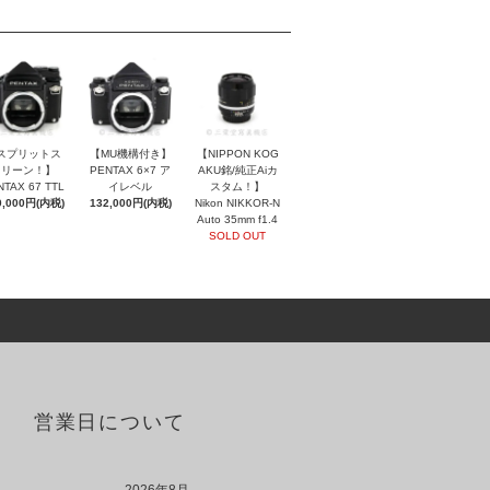
スプリットス
【MU機構付き】
【NIPPON KOG
クリーン！】
PENTAX 6×7 ア
AKU銘/純正Aiカ
NTAX 67 TTL
イレベル
スタム！】
0,000円(内税)
132,000円(内税)
Nikon NIKKOR-N
Auto 35mm f1.4
SOLD OUT
営業日について