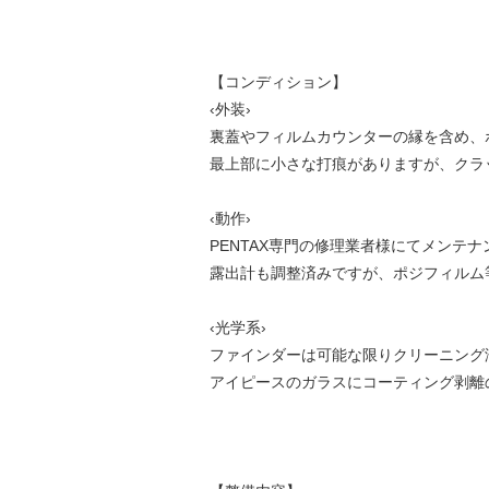
【コンディション】
‹外装›
裏蓋やフィルムカウンターの縁を含め、
最上部に小さな打痕がありますが、クラ
‹動作›
PENTAX専門の修理業者様にてメンテ
露出計も調整済みですが、ポジフィルム
‹光学系›
ファインダーは可能な限りクリーニング
アイピースのガラスにコーティング剥離