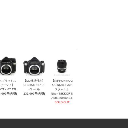
スプリットス
【MU機構付き】
【NIPPON KOG
クリーン！】
PENTAX 6×7 ア
AKU銘/純正Aiカ
NTAX 67 TTL
イレベル
スタム！】
0,000円(内税)
132,000円(内税)
Nikon NIKKOR-N
Auto 35mm f1.4
SOLD OUT