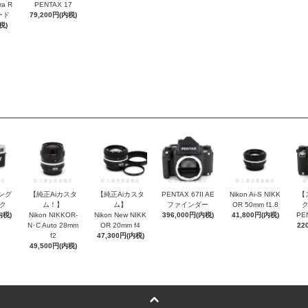
ra R
PENTAX 17
フード
79,200円(内税)
税)
シング
【純正Aiカスタ
【純正Aiカスタ
PENTAX 67II AE
Nikon Ai-S NIKK
【
ク
ム！】
ム】
ファインダー
OR 50mm f1.8
内税)
Nikon NIKKOR-
Nikon New NIKK
396,000円(内税)
41,800円(内税)
PE
N･C Auto 28mm
OR 20mm f4
22
f2
47,300円(内税)
49,500円(内税)