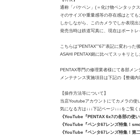
通称「バケペン」(＝化け物ペンタックス
そのサイズや重量感等の存在感はとても
しかしながら、このカメラでしか表現出
発売当時は鉄道写真に、現在はポートレ
こちらは”PENTAX””67”表記に変
ASAHI PENTAX銘に比べてスッキ
PENTAX専門の修理業者様にて各部メ
メンテナンス実施項目は下記の【整備内
【操作方法等について】
当店Youtubeアカウントにてカメラ
気になる方は↓↓↓下記ページ↓↓↓をご覧
《YouTube『PENTAX 6x7の各
《YouTube『ペンタ67レンズ特集！smc
《YouTube『ペンタ67レンズ特集