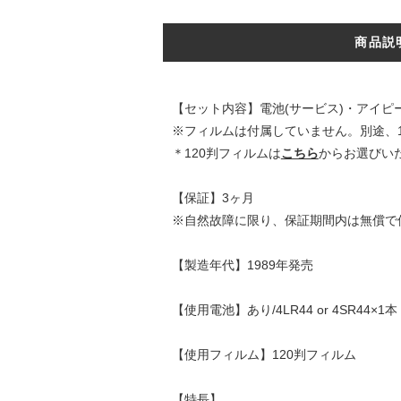
商品説
【セット内容】電池(サービス)・アイ
※フィルムは付属していません。別途、
＊120判フィルムは
こちら
からお選びい
【保証】3ヶ月
※自然故障に限り、保証期間内は無償で
【製造年代】1989年発売
【使用電池】あり/4LR44 or 4SR44×1本
【使用フィルム】120判フィルム
【特長】