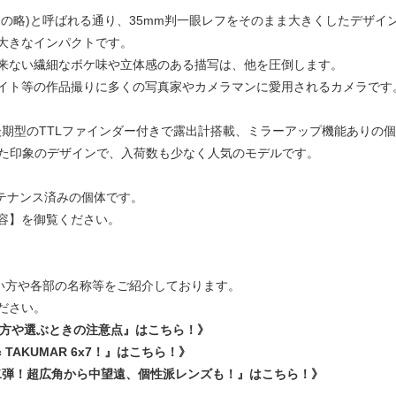
の略)と呼ばれる通り、35mm判一眼レフをそのまま大きくしたデザイ
大きなインパクトです。
来ない繊細なボケ味や立体感のある描写は、他を圧倒します。
イト等の作品撮りに多くの写真家やカメラマンに愛用されるカメラです
わった後期型のTTLファインダー付きで露出計搭載、ミラーアップ機能ありの
リとした印象のデザインで、入荷数も少なく人気のモデルです。
ンテナンス済みの個体です。
容】を御覧ください。
の使い方や各部の名称等をご紹介しております。
ください。
部の使い方や選ぶときの注意点』はこちら！》
 TAKUMAR 6x7！』はこちら！》
！第二弾！超広角から中望遠、個性派レンズも！』はこちら！》