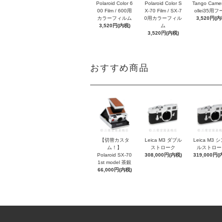
Polaroid Color 6
Polaroid Color S
Tango Came
00 Film / 600用
X-70 Film / SX-7
ollei35用
カラーフィルム
0用カラーフィル
3,520円(内
3,520円(内税)
ム
3,520円(内税)
おすすめ商品
【切替カスタ
Leica M3 ダブル
Leica M3 
ム！】
ストローク
ルストロー
Polaroid SX-70
308,000円(内税)
319,000円(
1st model 茶銀
66,000円(内税)