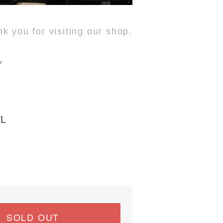
k you for visiting our shop.
ィ
TL
SOLD OUT