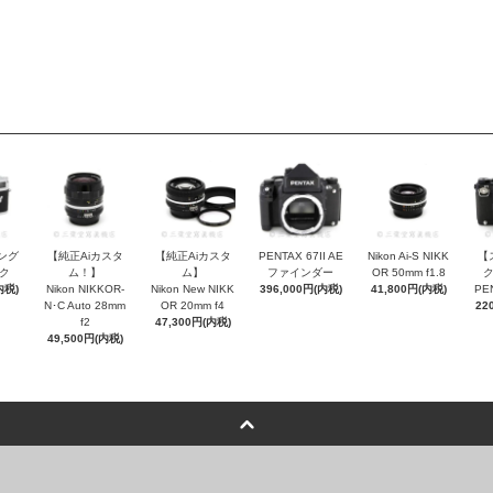
シング
【純正Aiカスタ
【純正Aiカスタ
PENTAX 67II AE
Nikon Ai-S NIKK
【
ク
ム！】
ム】
ファインダー
OR 50mm f1.8
内税)
Nikon NIKKOR-
Nikon New NIKK
396,000円(内税)
41,800円(内税)
PE
N･C Auto 28mm
OR 20mm f4
22
f2
47,300円(内税)
49,500円(内税)