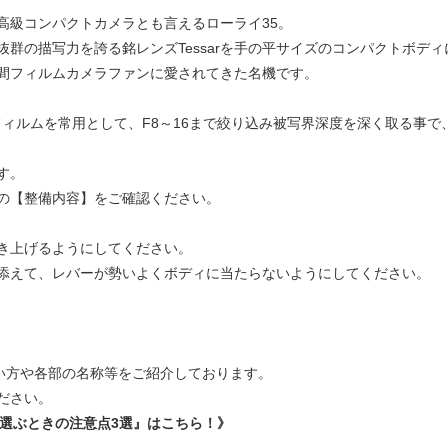
高級コンパクトカメラとも言えるローライ35。
群の描写力を誇る銘レンズTessarを手の平サイズのコンパクトボデ
間フィルムカメラファンに愛されてきた名機です。
のフィルムを常用として、F8～16まで絞り込み被写界深度を深く取る事
す。
の【整備内容】をご確認ください。
き上げるようにしてください。
添えて、レバーが勢いよくボディに当たらないようにしてください。
の使い方や各部の名称等をご紹介しております。
ください。
い方や選ぶときの注意点3選』はこちら！》