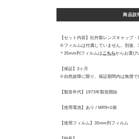
商品説
【セット内容】社外製レンズキャップ・
※フィルムは付属していません。別途、
＊35mm判フィルムは
こちら
からお選び
【保証】3ヶ月
※自然故障に限り、保証期間内は無償で
【製造年代】1973年製造開始
【使用電池】あり / MR9×1個
【使用フィルム】35mm判フィルム
【特長】