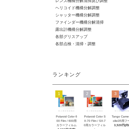
レンズ機構分解清掃及び調整
ヘリコイド機構分解調整
シャッター機構分解調整
ファインダー機構分解清掃
露出計機構分解調整
各部グリスアップ
各部点検・清掃・調整
ランキング
1
2
3
Polaroid Color 6
Polaroid Color S
Tango Came
00 Film / 600用
X-70 Film / SX-7
ollei35用
カラーフィルム
0用カラーフィル
3,520円(内