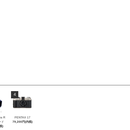
4
ra R
PENTAX 17
フード
79,200円(内税)
税)