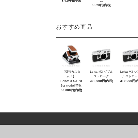
3,520円(内税)
ム
3,520円(内税)
おすすめ商品
【切替カスタ
Leica M3 ダブル
Leica M3 
ム！】
ストローク
ルストロー
Polaroid SX-70
308,000円(内税)
319,000円(
1st model 茶銀
66,000円(内税)