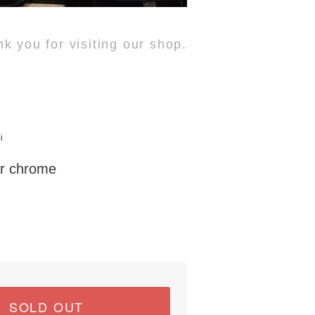
k you for visiting our shop.
i
ar chrome
SOLD OUT