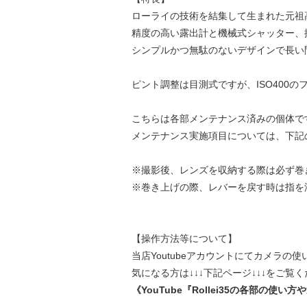
ローライの技術を結集して生まれた元祖
精度の高い露出計と機械式シャッター、抜
シンプルかつ無駄のないデザインで長い
ピント調整は目測式ですが、ISO400
こちらは各部メンテナンス済みの個体で
メンテナンス実施項目については、下記
※撮影後、レンズを収納する際は必ず巻
※巻き上げの際、レバーを戻す時は指を
【操作方法等について】
当店Youtubeアカウントにてカメラ
気になる方は↓↓↓下記ページ↓↓↓をご覧
《YouTube『Rollei35の各部の使