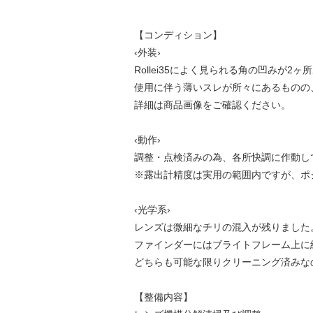
【コンディション】
‹外装›
Rollei35によく見られる角の凹みが
使用に伴う薄いスレが所々にあるものの
詳細は商品画像をご確認ください。
‹動作›
調整・点検済みの為、各所快調に作動し
※露出計精度は実用の範囲内ですが、ポ
‹光学系›
レンズは微細なチリの混入が残りました
ファインダーにはブライトフレーム上に
どちらも可能な限りクリーニング済みな
【整備内容】