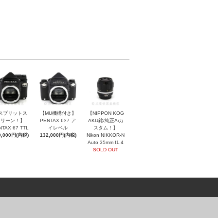
スプリットス
【MU機構付き】
【NIPPON KOG
クリーン！】
PENTAX 6×7 ア
AKU銘/純正Aiカ
NTAX 67 TTL
イレベル
スタム！】
0,000円(内税)
132,000円(内税)
Nikon NIKKOR-N
Auto 35mm f1.4
SOLD OUT