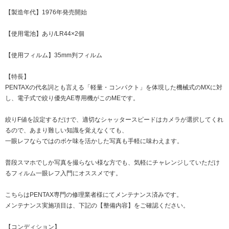
【製造年代】1976年発売開始
【使用電池】あり/LR44×2個
【使用フィルム】35mm判フィルム
【特長】
PENTAXの代名詞とも言える「軽量・コンパクト」を体現した機械式のMXに対
し、電子式で絞り優先AE専用機がこのMEです。
絞りF値を設定するだけで、適切なシャッタースピードはカメラが選択してくれ
るので、あまり難しい知識を覚えなくても、
一眼レフならではのボケ味を活かした写真も手軽に味わえます。
普段スマホでしか写真を撮らない様な方でも、気軽にチャレンジしていただけ
るフィルム一眼レフ入門にオススメです。
こちらはPENTAX専門の修理業者様にてメンテナンス済みです。
メンテナンス実施項目は、下記の【整備内容】をご確認ください。
【コンディション】