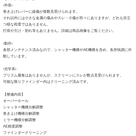
‹外装›
巻き上げレバーに線傷が複数見受けられます。
それ以外には小さな金属の傷みやスレ・小傷が所々にありますが、どれも目立
つ様な程度ではありません。
打痕や欠け・割れ等もありません。詳細は商品画像をご覧ください。
‹動作›
各部メンテナンス済みなので、シャッター機構やAE機構を含め、各所快調に作
動しています。
‹光学系›
プリズム腐食はありませんが、スクリーンにスレが数点見受けられます。
可能な限りファインダー内はクリーニング済みです。
【整備内容】
オーバーホール
シャッター機構分解調整
巻き上げ機構分解調整
ミラー機構分解調整
AE精度調整
ファインダークリーニング